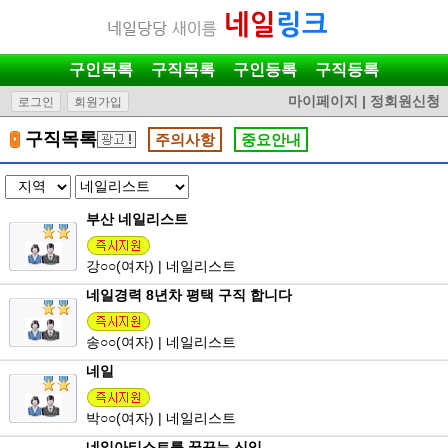
구인목록
구직목록
구인등록
구직등록
마이페이지
|
정회원신청
로그인
회원가입
구직목록
주의사항
중요안내
부산 네일리스트
강
○○
(여자) | 네일리스트
네일경력 8년차 평택 구직 합니다
송
○○
(여자) | 네일리스트
네일
박
○○
(여자) | 네일리스트
네일아티스트를 꿈꾸는 신입