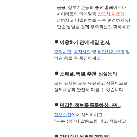
- 금융, 정부기관등의 중요 홈페이지나
네이버등의 이메일과
반드시 다르게
정하시고 비밀번호를 자주 변경하세요!
- 단순/생일등 쉽게 추측되는것 피하세요
●
이용하기 전에 제일 먼저,
주의사항
,
공지사항
및
취업사기 주의
및
약관
등을 꼭 확인하세요
●
스페셜, 특별, 추천, 성실등의
모든 표시는 모두 유료광고 상품이므로
실제내용과 완전히 다를 수 있습니다
●
민감한 정보를 등록하셨다면...
정보수정
에서 삭제하시고
"~~는 상담시 말씀드림"라고 적으세요!
●
가입즉시 목록에 게재됨!