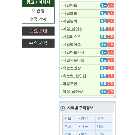
네일아트
네일초보
네일알바
네일_샵인샵
네일리스트
네일젤아트
네일아트강사
네일파트타임
속눈썹연장
속눈썹_샵인샵
왁싱구인
왁싱_샵인샵
지역별 구직정보
서울
경기
인천
부산
대구
대전
광주
울산
강원