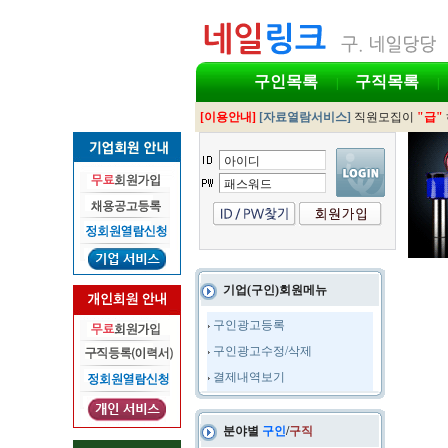
구인목록
구직목록
|
|
[이용안내]
[자료열람서비스]
직원모집이
"급"
기업(구인)회원메뉴
구인광고등록
구인광고수정/삭제
결제내역보기
분야별
구인
/
구직