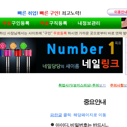
무료
구인등록
무료
구직등록
내정보관리
|
|
하신 사장님께서는 사이트에 "구인"
무료등록
하시면 가까운 곳으로부터 바로 연락 
취업사기(보이스피싱) 주의
보기
주의사항
중요안내
파란글
클릭: 해당페이지로 이동
●
아이디, 비밀번호는 반드시...