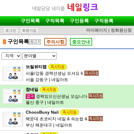
구인목록
구직목록
구인등록
구직등록
마이페이지
|
정회원신청
로그인
회원가입
구인목록
주의사항
중요안내
브릴뷰티랩
서울/강동 경력선생님 모셔요 6
서울 강동구 | 네일아트
챰네일
경력있으신선생님 모십니다
울산 중구 | 네일아트
ChocoBusy Nail
해운대 초코비지 네일 & 속눈썹 &
부산 해운대구 | 네일아트