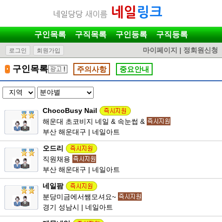
구인목록
구직목록
구인등록
구직등록
마이페이지
|
정회원신청
로그인
회원가입
구인목록
주의사항
중요안내
ChocoBusy Nail
해운대 초코비지 네일 & 속눈썹 &
부산 해운대구 | 네일아트
오드리
직원채용
부산 해운대구 | 네일아트
네일팜
분당미금에서쌤모셔요~
경기 성남시 | 네일아트