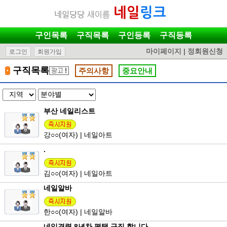
구인목록
구직목록
구인등록
구직등록
마이페이지
|
정회원신청
로그인
회원가입
구직목록
주의사항
중요안내
부산 네일리스트
강
○○
(여자) | 네일아트
.
김
○○
(여자) | 네일아트
네일알바
한
○○
(여자) | 네일알바
네일경력 8년차 평택 구직 합니다