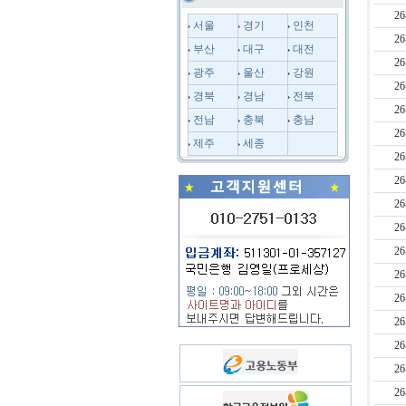
26
서울
경기
인천
26
부산
대구
대전
26
광주
울산
강원
26
경북
경남
전북
26
전남
충북
충남
26
제주
세종
26
26
26
26
26
26
26
26
26
26
26