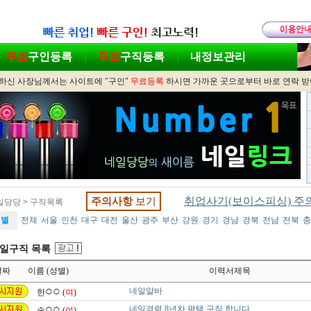
무료
구인등록
무료
구직등록
내정보관리
|
|
하신 사장님께서는 사이트에 "구인"
무료등록
하시면 가까운 곳으로부터 바로 연락 
취업사기(보이스피싱) 주
주의사항
보기
일당당
>
구직목록
역별
전체
서울
인천
대구
대전
울산
광주
부산
강원
경기
경남
경북
전남
전북
충
일구직 목록
날짜
이름 (성별)
이력서제목
○○
네일알바
한
(
여
)
○○
네일경력 8년차 평택 구직 합니다
송
(
여
)