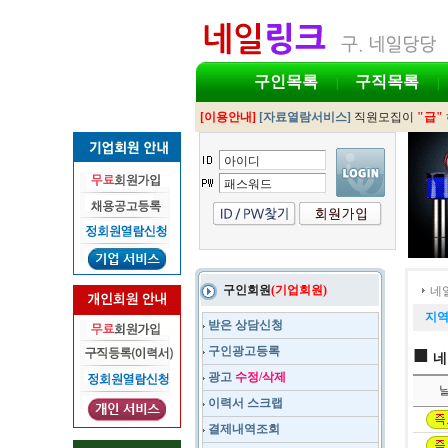
구인목록
구직목록
|
|
[이용안내]
[자료열람서비스]
직원모집이
"급"
구인회원
(기업회원)
네
지
받은 상담신청
■
구인광고등록
네
광고
수정/삭제
이력서 스크랩
결제내역조회