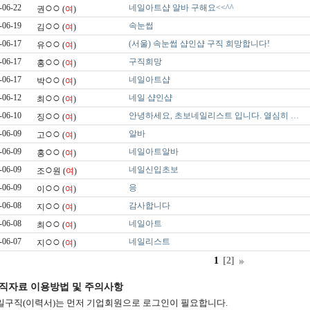
○○
-06-22
네일아트샵 알바 구해요<<^^
권
(
여
)
○○
-06-19
속눈썹
김
(
여
)
○○
-06-17
(서울) 속눈썹 샵인샵 구직 희망합니다!
유
(
여
)
○○
-06-17
구직희망
홍
(
여
)
○○
-06-17
네일아트샵
박
(
여
)
○○
-06-12
네일 샵인샵
최
(
여
)
○○
-06-10
안녕하세요, 초보네일리스트 입니다. 열심히 …
징
(
여
)
○○
-06-09
알바
고
(
여
)
○○
-06-09
네일아트알바
홍
(
여
)
○
-06-09
네일신입초보
조
원 (
여
)
○○
-06-09
응
이
(
여
)
○○
-06-08
감사합니다
지
(
여
)
○○
-06-08
네일아트
최
(
여
)
○○
-06-07
네일리스트
지
(
여
)
1
[2]
직자료 이용방법 및 주의사항
일구직(이력서)는 먼저 기업회원으로 로그인이 필요합니다.