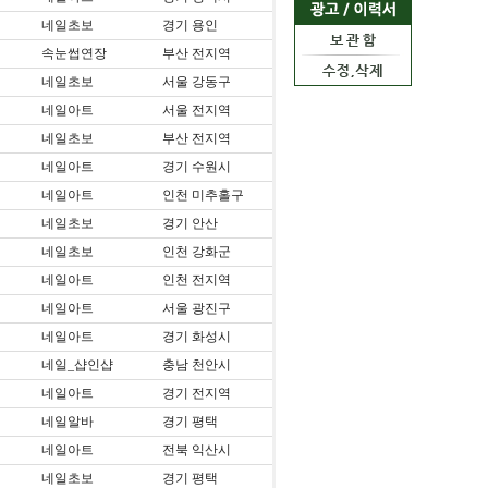
네일초보
경기 용인
속눈썹연장
부산 전지역
네일초보
서울 강동구
네일아트
서울 전지역
네일초보
부산 전지역
네일아트
경기 수원시
네일아트
인천 미추홀구
네일초보
경기 안산
네일초보
인천 강화군
네일아트
인천 전지역
네일아트
서울 광진구
네일아트
경기 화성시
네일_샵인샵
충남 천안시
네일아트
경기 전지역
네일알바
경기 평택
네일아트
전북 익산시
네일초보
경기 평택