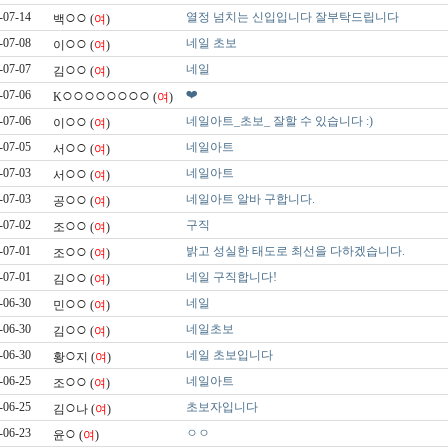
○○
-07-14
열정 넘치는 신입입니다 잘부탁드립니다
백
(
여
)
○○
-07-08
네일 초보
이
(
여
)
○○
-07-07
네일
김
(
여
)
○○○○○○○○
❤️
-07-06
K
(
여
)
○○
-07-06
네일아트_초보_ 잘할 수 있습니다 :)
이
(
여
)
○○
-07-05
네일아트
서
(
여
)
○○
-07-03
네일아트
서
(
여
)
○○
-07-03
네일아트 알바 구합니다.
공
(
여
)
○○
-07-02
구직
조
(
여
)
○○
-07-01
밝고 성실한 태도로 최선을 다하겠습니다.
조
(
여
)
○○
-07-01
네일 구직합니다!
김
(
여
)
○○
-06-30
네일
민
(
여
)
○○
-06-30
네일초보
김
(
여
)
○
-06-30
네일 초보입니다
황
지 (
여
)
○○
-06-25
네일아트
조
(
여
)
○
-06-25
초보자입니다
김
나 (
여
)
○
-06-23
ㅇㅇ
윤
(
여
)