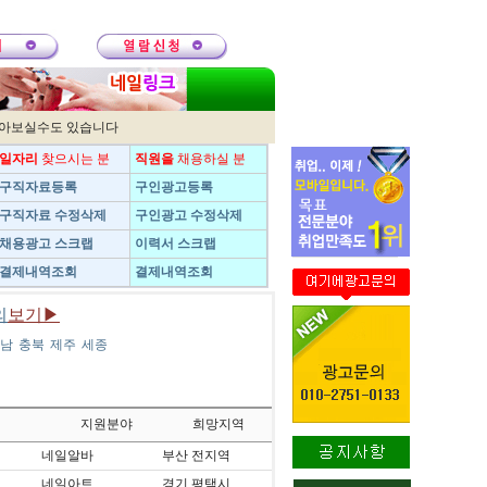
받아보실수도 있습니다
일자리
찾으시는 분
직원을
채용하실 분
구직자료등록
구인광고등록
구직자료 수정삭제
구인광고 수정삭제
채용광고 스크랩
이력서 스크랩
결제내역조회
결제내역조회
의
보기▶
남
충북
제주
세종
지원분야
희망지역
네일알바
부산 전지역
네일아트
경기 평택시