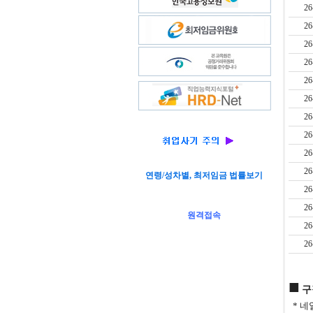
26
26
26
26
26
26
26
26
26
26
연령/성차별, 최저임금 법률보기
26
26
원격접속
26
26
■
구
* 네