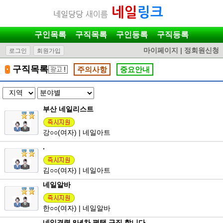
구인목록
구직목록
구인등록
구직등록
마이페이지
|
정회원신청
로그인
회원가입
구직목록
주의사항
중요안내
부산 네일리스트
강
○○
(여자) | 네일아트
.
김
○○
(여자) | 네일아트
네일알바
한
○○
(여자) | 네일알바
네일경력 8년차 평택 구직 합니다