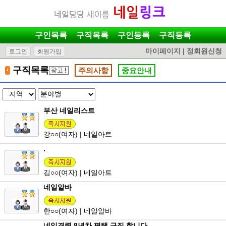
구인목록
구직목록
구인등록
구직등록
마이페이지
|
정회원신청
로그인
회원가입
구직목록
주의사항
중요안내
부산 네일리스트
강
○○
(여자) | 네일아트
.
김
○○
(여자) | 네일아트
네일알바
한
○○
(여자) | 네일알바
네일경력 8년차 평택 구직 합니다