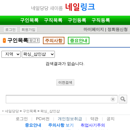
구인목록
구직목록
구인등록
구직등록
마이페이지
|
정회원신청
로그인
회원가입
구인목록
주의사항
중요안내
검색결과가 없습니다.
이전검색
네일당당
>
구인목록
>
왁싱_샵인샵
로그인
|
PC버전
|
개인정보취급
|
약관
|
공지
중요안내
주의사항
보기
취업사기주의